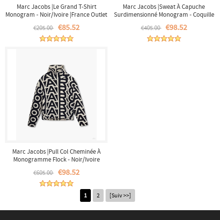
Marc Jacobs |Le Grand T-Shirt
Marc Jacobs |Sweat À Capuche
Monogram - Noir/Ivoire |France Outlet
Surdimensionné Monogram - Coquille
D'œuf/Blanc Optique |France Outlet
€85.52
€98.52
€205.00
€405.00
Marc Jacobs |Pull Col Cheminée À
Monogramme Flock - Noir/Ivoire
|France Outlet
€98.52
€605.00
1
2
[Suiv >>]