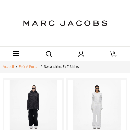
0
Accueil
/
Prêt À Porter
/ Sweatshirts Et T-Shirts