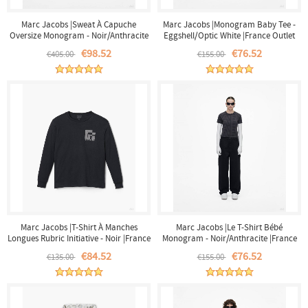
Marc Jacobs |Sweat À Capuche
Marc Jacobs |Monogram Baby Tee -
Oversize Monogram - Noir/Anthracite
Eggshell/Optic White |France Outlet
|France Outlet
€98.52
€76.52
€405.00
€155.00
Marc Jacobs |T-Shirt À Manches
Marc Jacobs |Le T-Shirt Bébé
Longues Rubric Initiative - Noir |France
Monogram - Noir/Anthracite |France
Outlet
Outlet
€84.52
€76.52
€135.00
€155.00