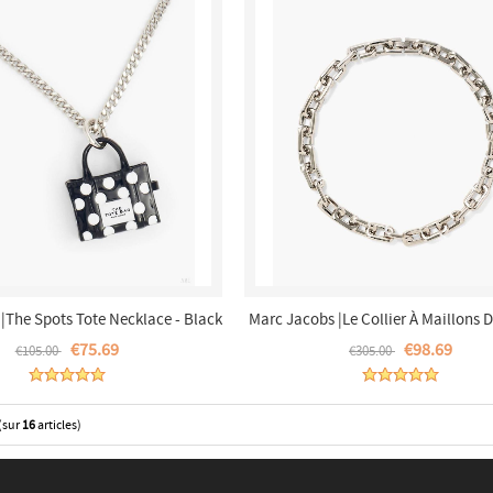
|The Spots Tote Necklace - Black
Marc Jacobs |Le Collier À Maillons 
ti/Silver |France Outlet
J Marc - Argent |France Outl
€75.69
€98.69
€105.00
€305.00
(sur
16
articles)