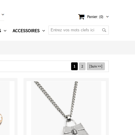
Panier: (0)
S
ACCESSOIRES
1
2
[Suiv >>]