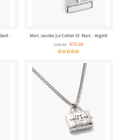
dant -
Marc Jacobs |Le Collier St. Marc - Argent
Antique Clair |France Outlet
€75.69
€105.00