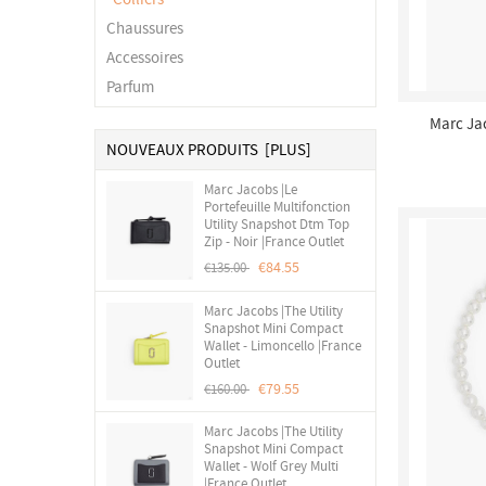
Chaussures
Accessoires
Parfum
Marc Jac
Arge
NOUVEAUX PRODUITS [PLUS]
Marc Jacobs |Le
Portefeuille Multifonction
Utility Snapshot Dtm Top
Zip - Noir |France Outlet
€84.55
€135.00
Marc Jacobs |The Utility
Snapshot Mini Compact
Wallet - Limoncello |France
Outlet
€79.55
€160.00
Marc Jacobs |The Utility
Snapshot Mini Compact
Wallet - Wolf Grey Multi
|France Outlet