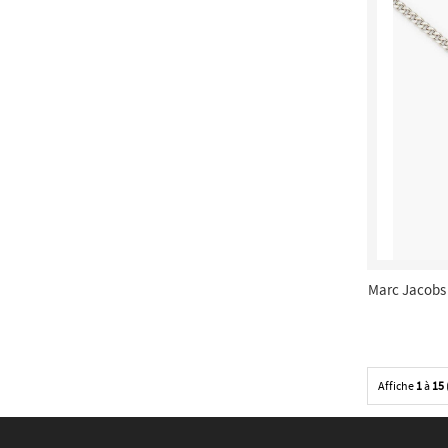
Marc Jacobs 
Mul
Affiche
1
à
15