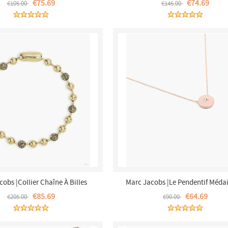
€75.69
€74.69
€105.00
€145.00
Vieilli |France Outlet
obs |Collier Chaîne À Billes
Marc Jacobs |Le Pendentif Médai
Or Antique Clair |France Outlet
Sable/or Rose |France Outle
€85.69
€64.69
€205.00
€90.00