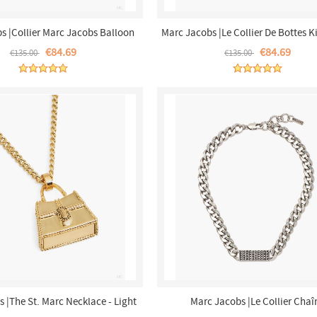
s |Collier Marc Jacobs Balloon
Marc Jacobs |Le Collier De Bottes Ki
 Blanc/Argent |France Outlet
Argent/cristal |France Outle
€84.69
€84.69
€135.00
€135.00
 |The St. Marc Necklace - Light
Marc Jacobs |Le Collier Chaî
ique Gold |France Outlet
D'identification Monogram Barcode