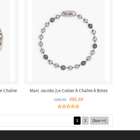
De Chaîne
Marc Jacobs |Le Collier À Chaîne À Billes
et
Monogram - Argent Vieilli Clair |France Outlet
€85.69
€205.00
1
2
[Suiv >>]