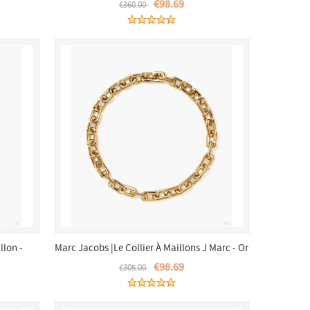
€98.69
€360.00
llon -
Marc Jacobs |Le Collier À Maillons J Marc - Or
t
|France Outlet
€98.69
€305.00