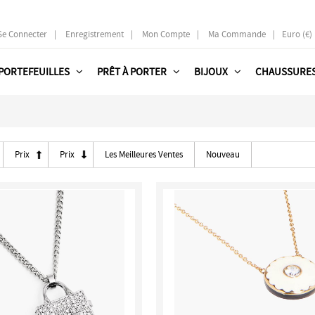
Se Connecter
|
Enregistrement
|
Mon Compte
|
Ma Commande
|
Euro (€)
PORTEFEUILLES
PRÊT À PORTER
BIJOUX
CHAUSSURE
Prix
Prix
Les Meilleures Ventes
Nouveau