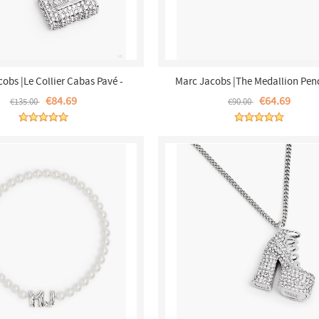
obs |Le Collier Cabas Pavé -
Marc Jacobs |The Medallion Pen
nt/Cristal |France Outlet
Cream/Gold |France Outlet
€84.69
€64.69
€135.00
€90.00