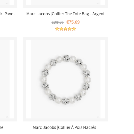
ki Pave -
Marc Jacobs |Collier The Tote Bag - Argent
t
Antique Clair |France Outlet
€75.69
€105.00
ne
Marc Jacobs |Collier À Pois Nacrés -
 - Argent
Blanc/argent |France Outlet