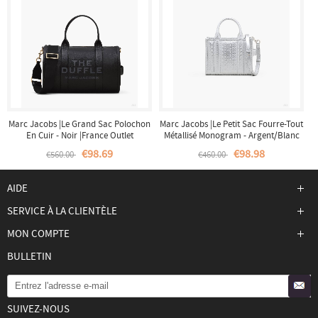
Marc Jacobs |Le Grand Sac Polochon
Marc Jacobs |Le Petit Sac Fourre-Tout
En Cuir - Noir |France Outlet
Métallisé Monogram - Argent/Blanc
Brillant |France Outlet
€98.69
€98.98
€560.00
€460.00
AIDE
SERVICE À LA CLIENTÈLE
MON COMPTE
BULLETIN
SUIVEZ-NOUS