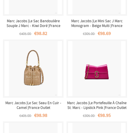
Marc Jacobs |Le Sac Bandoulière
Marc Jacobs |Le Mini Sac J Marc
Souple J Marc - Kiwi Doré |France
Monogram - Beige Multi |France
Outlet
Outlet
€98.82
€98.69
€405.00
€305.00
Marc Jacobs |Le Sac Seau En Cuir -
Marc Jacobs |Le Portefeuille À Chaîne
Camel |France Outlet
St. Marc - Lipstick Pink |France Outlet
€98.98
€98.95
€405.00
€305.00