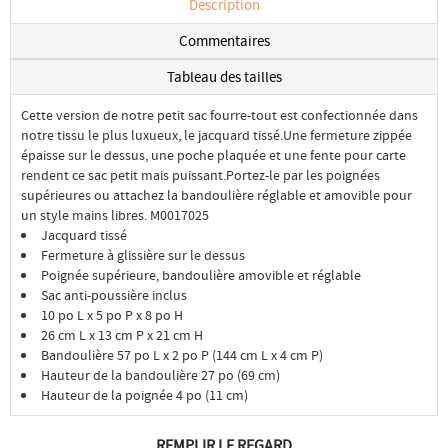
Description
Commentaires
Tableau des tailles
Cette version de notre petit sac fourre-tout est confectionnée dans
notre tissu le plus luxueux, le jacquard tissé.Une fermeture zippée
épaisse sur le dessus, une poche plaquée et une fente pour carte
rendent ce sac petit mais puissant.Portez-le par les poignées
supérieures ou attachez la bandoulière réglable et amovible pour
un style mains libres. M0017025
Jacquard tissé
Fermeture à glissière sur le dessus
Poignée supérieure, bandoulière amovible et réglable
Sac anti-poussière inclus
10 po L x 5 po P x 8 po H
26 cm L x 13 cm P x 21 cm H
Bandoulière 57 po L x 2 po P (144 cm L x 4 cm P)
Hauteur de la bandoulière 27 po (69 cm)
Hauteur de la poignée 4 po (11 cm)
REMPLIR LE REGARD