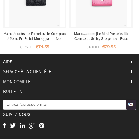
Marc Jacobs |Le Portefeuille Compact
Marc Jacobs |Le Mini Portefeuille
J Marc En Relief Monogram - Noir
Compact Utility Snapshot - Rose
|France Outlet
Pétale |France Outlet
€74.55
€79.55
€175.00
€160.00
AIDE
SERVICE À LA CLIENTÈLE
MON COMPTE
BULLETIN
SUIVEZ-NOUS