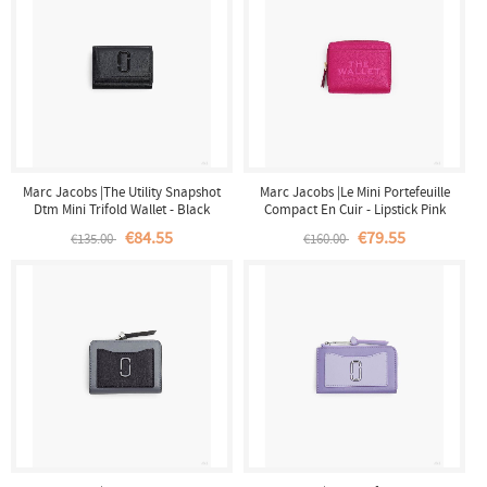
Marc Jacobs |The Utility Snapshot
Marc Jacobs |Le Mini Portefeuille
Dtm Mini Trifold Wallet - Black
Compact En Cuir - Lipstick Pink
|France Outlet
|France Outlet
€84.55
€79.55
€135.00
€160.00