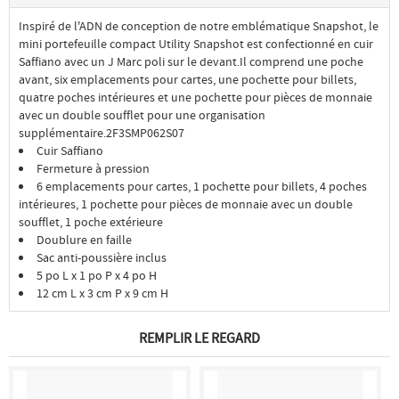
Inspiré de l'ADN de conception de notre emblématique Snapshot, le
mini portefeuille compact Utility Snapshot est confectionné en cuir
Saffiano avec un J Marc poli sur le devant.Il comprend une poche
avant, six emplacements pour cartes, une pochette pour billets,
quatre poches intérieures et une pochette pour pièces de monnaie
avec un double soufflet pour une organisation
supplémentaire.2F3SMP062S07
Cuir Saffiano
Fermeture à pression
6 emplacements pour cartes, 1 pochette pour billets, 4 poches
intérieures, 1 pochette pour pièces de monnaie avec un double
soufflet, 1 poche extérieure
Doublure en faille
Sac anti-poussière inclus
5 po L x 1 po P x 4 po H
12 cm L x 3 cm P x 9 cm H
REMPLIR LE REGARD