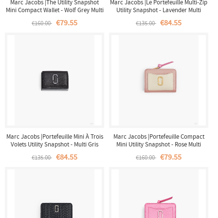
Marc Jacobs |The Utility Snapshot
Marc Jacobs |Le Portefeuille Multi-Zip
Mini Compact Wallet - Wolf Grey Multi
Utility Snapshot - Lavender Multi
|France Outlet
|France Outlet
€79.55
€84.55
€160.00
€135.00
Marc Jacobs |Portefeuille Mini À Trois
Marc Jacobs |Portefeuille Compact
Volets Utility Snapshot - Multi Gris
Mini Utility Snapshot - Rose Multi
Loup |France Outlet
|France Outlet
€84.55
€79.55
€135.00
€160.00