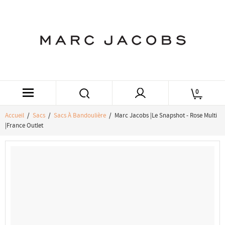
0
Accueil
/
Sacs
/
Sacs À Bandoulière
/ Marc Jacobs |Le Snapshot - Rose Multi
|France Outlet