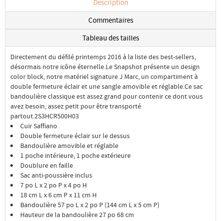
Description
Commentaires
Tableau des tailles
Directement du défilé printemps 2016 à la liste des best-sellers,
désormais notre icône éternelle.Le Snapshot présente un design
color block, notre matériel signature J Marc, un compartiment à
double fermeture éclair et une sangle amovible et réglable.Ce sac
bandoulière classique est assez grand pour contenir ce dont vous
avez besoin, assez petit pour être transporté
partout.2S3HCR500H03
Cuir Saffiano
Double fermeture éclair sur le dessus
Bandoulière amovible et réglable
1 poche intérieure, 1 poche extérieure
Doublure en faille
Sac anti-poussière inclus
7 po L x 2 po P x 4 po H
18 cm L x 6 cm P x 11 cm H
Bandoulière 57 po L x 2 po P (144 cm L x 5 cm P)
Hauteur de la bandoulière 27 po 68 cm