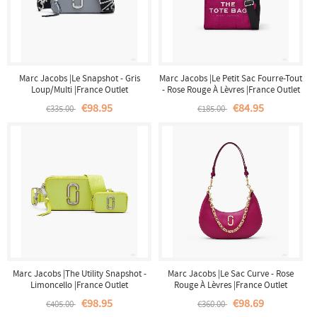
Marc Jacobs |Le Snapshot - Gris
Marc Jacobs |Le Petit Sac Fourre-Tout
Loup/Multi |France Outlet
- Rose Rouge À Lèvres |France Outlet
€98.95
€84.95
€335.00
€185.00
Marc Jacobs |The Utility Snapshot -
Marc Jacobs |Le Sac Curve - Rose
Limoncello |France Outlet
Rouge À Lèvres |France Outlet
€98.95
€98.69
€405.00
€360.00