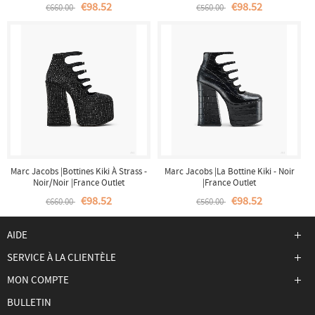
€98.52
€98.52
€660.00
€560.00
Marc Jacobs |Bottines Kiki À Strass -
Marc Jacobs |La Bottine Kiki - Noir
Noir/Noir |France Outlet
|France Outlet
€98.52
€98.52
€660.00
€560.00
AIDE
SERVICE À LA CLIENTÈLE
MON COMPTE
BULLETIN