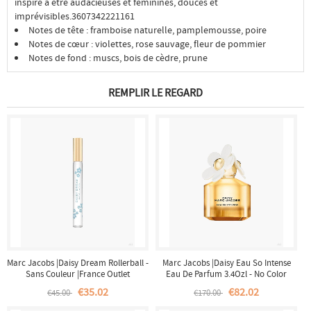
inspire à être audacieuses et féminines, douces et
imprévisibles.3607342221161
Notes de tête : framboise naturelle, pamplemousse, poire
Notes de cœur : violettes, rose sauvage, fleur de pommier
Notes de fond : muscs, bois de cèdre, prune
REMPLIR LE REGARD
Marc Jacobs |Daisy Dream Rollerball -
Marc Jacobs |Daisy Eau So Intense
Sans Couleur |France Outlet
Eau De Parfum 3.4Ozl - No Color
|France Outlet
€35.02
€82.02
€45.00
€170.00