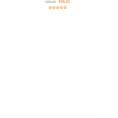
€98.82
€285.00