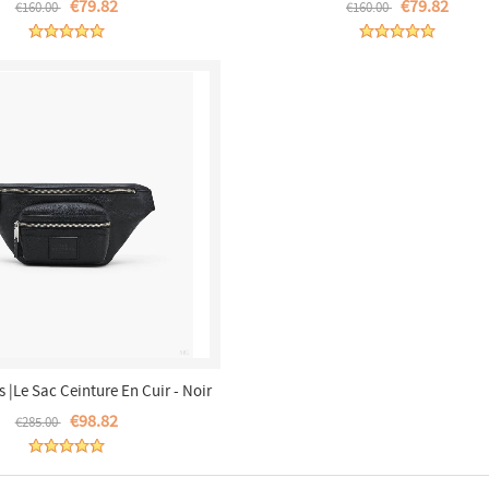
€79.82
€79.82
€160.00
€160.00
 |Le Sac Ceinture En Cuir - Noir
|France Outlet
€98.82
€285.00