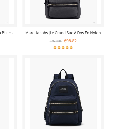
 Biker -
Marc Jacobs |Le Grand Sac À Dos En Nylon
Biker - Dark Shadow |France Outlet
€98.82
€260.00