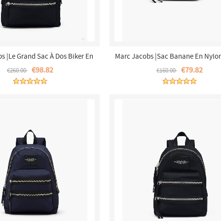
s |Le Grand Sac À Dos Biker En
Marc Jacobs |Sac Banane En Nylon
on - Noir |France Outlet
Noir |France Outlet
€98.82
€79.82
€260.00
€160.00