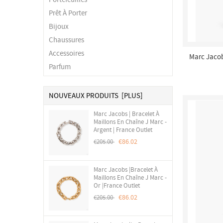
Prêt À Porter
Bijoux
Chaussures
Accessoires
Marc Jacob
Parfum
Nyl
NOUVEAUX PRODUITS [PLUS]
Marc Jacobs | Bracelet À
Maillons En Chaîne J Marc -
Argent | France Outlet
€86.02
€205.00
Marc Jacobs |Bracelet À
Maillons En Chaîne J Marc -
Or |France Outlet
€86.02
€205.00