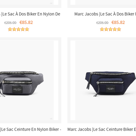
|Le Sac À Dos Biker En Nylon De
Marc Jacobs |Le Sac À Dos Biker
enne - Bleu Nuit |France Outlet
Medium - Noir |France Outle
€85.82
€85.82
€205.00
€205.00
|Le Sac Ceinture En Nylon Biker -
Marc Jacobs |Le Sac Ceinture Biker 
k Shadow |France Outlet
Bleu Nuit |France Outlet