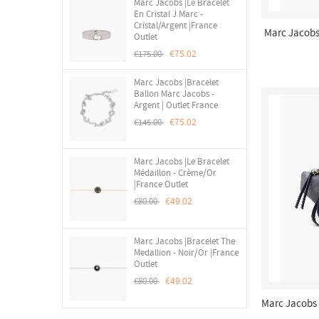
Marc Jacobs |Le Bracelet
En Cristal J Marc -
Cristal/Argent |France
Marc Jacobs 
Outlet
Taille Moy
€75.02
€175.00
Marc Jacobs |Bracelet
Ballon Marc Jacobs -
Argent | Outlet France
€75.02
€145.00
Marc Jacobs |Le Bracelet
Médaillon - Crème/or
|France Outlet
€49.02
€80.00
Marc Jacobs |Bracelet The
Medallion - Noir/Or |France
Outlet
€49.02
€80.00
Marc Jacobs 
Dar