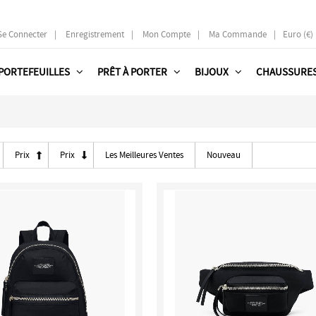
Se Connecter
|
Enregistrement
|
Mon Compte
|
Ma Commande
|
Euro (€)
PORTEFEUILLES
PRÊT À PORTER
BIJOUX
CHAUSSURE
Prix
Prix
Les Meilleures Ventes
Nouveau