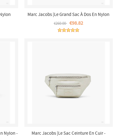
 Nylon
Marc Jacobs |Le Grand Sac À Dos En Nylon
t
Biker - Bleu Nuit |France Outlet
€98.82
€260.00
En Nylon -
Marc Jacobs |Le Sac Ceinture En Cuir -
Coton/Argent |France Outlet